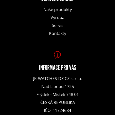
t
e
Naše produkty
í
b
Výroba
Servis
u
Kontakty
j
e
INFORMACE PRO VÁS
t
JK-WATCHES-DZ CZ s. r. o.
Nad Lipnou 1725
e
Frýdek - Místek 748 01
n
ČESKÁ REPUBLIKA
IČO: 11724684