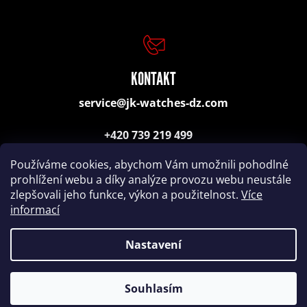
a
j
KONTAKT
í
service@jk-watches-dz.com
t
+420 739 219 499
(poradenství, objednávky)
?
Používáme cookies, abychom Vám umožnili pohodlné
prohlížení webu a díky analýze provozu webu neustále
zlepšovali jeho funkce, výkon a použitelnost.
Více
informací
Nastavení
Nakódovalo
Remedio Digital
|
Vytvořil Shoptet
HLEDAT
Copyright 2026
HODINKY JK-WATCHES-DZ CZ, s.r.o.
.
Všechna práva vyhrazena.
Souhlasím