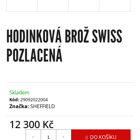
e
b
HODINKOVÁ BROŽ SWISS
u
POZLACENÁ
j
e
t
Skladem
Kód:
29092022004
e
Značka:
SHEFFIELD
12 300 Kč
n
Měrná
DO KOŠÍKU
cena: