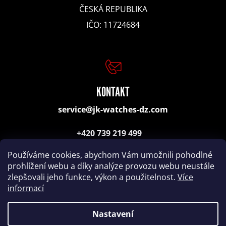
e
ČESKÁ REPUBLIKA
IČO: 11724684
JPS
AYRTON
SENNA
QUARTZ
SWISS
KONTAKT
32
000
service@jk-watches-dz.com
Kč
+420 739 219 499
(poradenství, objednávky)
Používáme cookies, abychom Vám umožnili pohodlné
prohlížení webu a díky analýze provozu webu neustále
zlepšovali jeho funkce, výkon a použitelnost.
Více
informací
Nastavení
Nakódovalo
Remedio Digital
|
Vytvořil Shoptet