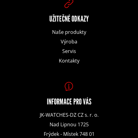
a
D
t
UŽITEČNÉ ODKAZY
o
Naše produkty
í
p
Výroba
o
Servis
r
Kontakty
u
č
u
INFORMACE PRO VÁS
j
JK-WATCHES-DZ CZ s. r. o.
e
Nad Lipnou 1725
m
Frýdek - Místek 748 01