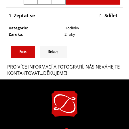
a
Zeptat se
Sdílet
j
Kategorie
:
Hodinky
í
Záruka
:
2 roky
t
Popis
Diskuze
?
PRO VÍCE INFORMACÍ A FOTOGRAFIÍ, NÁS NEVÁHEJTE
KONTAKTOVAT...DĚKUJEME!
Z
á
HLEDAT
p