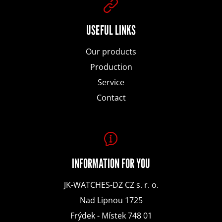
t
SEARCH
e
USEFUL LINKS
Our products
r
Production
W
Service
e
Contact
r
e
c
INFORMATION FOR YOU
o
JK-WATCHES-DZ CZ s. r. o.
m
Nad Lipnou 1725
m
Frýdek - Místek 748 01