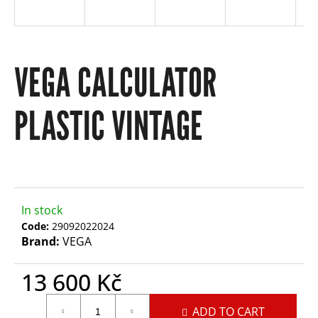
e
y
VEGA CALCULATOR
o
PLASTIC VINTAGE
u
l
o
In stock
Code:
29092022024
o
Brand:
VEGA
13 600 Kč
k
Measure
ADD TO CART
price: