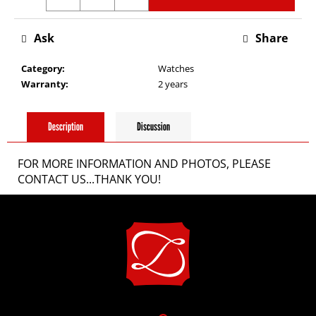
i
Ask
Share
n
Category
:
Watches
g
Warranty
:
2 years
f
Description
Discussion
o
FOR MORE INFORMATION AND PHOTOS, PLEASE
CONTACT US...THANK YOU!
r
F
?
o
o