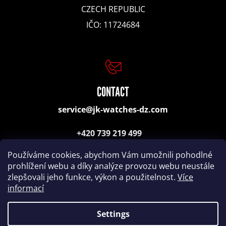
e
CZECH REPUBLIC
n
IČO: 11724684
d
JPS
CONTACT
WHITE
DIAL
service@jk-watches-dz.com
QUARTZ
13
+420 739 219 499
200
Kč
(consulting, orders)
Používáme cookies, abychom Vám umožnili pohodlné
prohlížení webu a díky analýze provozu webu neustále
zlepšovali jeho funkce, výkon a použitelnost.
Více
informací
Settings
Coded by
Remedio Digital
|
Created by Shoptet