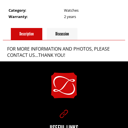
i
Category
:
Watches
n
Warranty
:
2 years
g
Description
Discussion
f
FOR MORE INFORMATION AND PHOTOS, PLEASE
CONTACT US...THANK YOU!
o
F
r
o
?
o
t
USEFUL LINKS