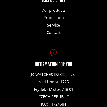
e
Our products
SEARCH
r
Production
Service
Contact
W
e
r
e
INFORMATION FOR YOU
c
JK-WATCHES-DZ CZ s. r. o.
o
Nad Lipnou 1725
Frýdek - Místek 748 01
m
CZECH REPUBLIC
m
IČO: 11724684