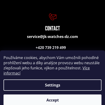
e
n
d
CONTACT
service@jk-watches-dz.com
JPS
GREEN
+420 739 219 499
DIAL
QUARTZ
(consulting, orders)
SWISS
Používáme cookies, abychom Vám umožnili pohodlné
15
prohlížení webu a díky analýze provozu webu neustále
800
zlepšovali jeho funkce, výkon a použitelnost.
Více
Kč
informací
Settings
Coded by
Remedio Digital
|
Created by Shoptet
Copyright 2026
HODINKY JK-WATCHES-DZ CZ, s.r.o.
.
All rights reserved.
Accept