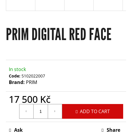
e
y
PRIM DIGITAL RED FACE
o
u
l
In stock
Code:
5102022007
Brand:
PRIM
o
17 500 Kč
o
Measure
ADD TO CART
price:
k
Ask
Share