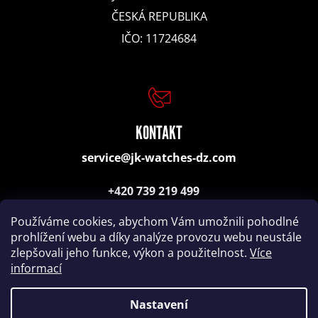
e
ČESKÁ REPUBLIKA
IČO: 11724684
JPS
GREEN
DIAL
QUARTZ
SWISS
KONTAKT
15
800
service@jk-watches-dz.com
Kč
+420 739 219 499
(poradenství, objednávky)
Používáme cookies, abychom Vám umožnili pohodlné
prohlížení webu a díky analýze provozu webu neustále
zlepšovali jeho funkce, výkon a použitelnost.
Více
informací
Nastavení
Nakódovalo
Remedio Digital
|
Vytvořil Shoptet