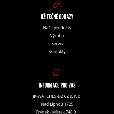
a
D
t
UŽITEČNÉ ODKAZY
o
Naše produkty
p
í
Výroba
o
Servis
r
Kontakty
u
č
u
INFORMACE PRO VÁS
j
JK-WATCHES-DZ CZ s. r. o.
e
Nad Lipnou 1725
m
Frýdek - Místek 748 01