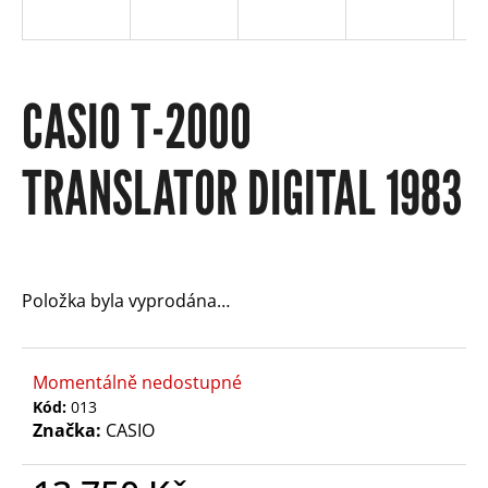
e
b
CASIO T-2000
u
TRANSLATOR DIGITAL 1983
j
e
Položka byla vyprodána…
t
e
Momentálně nedostupné
Kód:
013
n
Značka:
CASIO