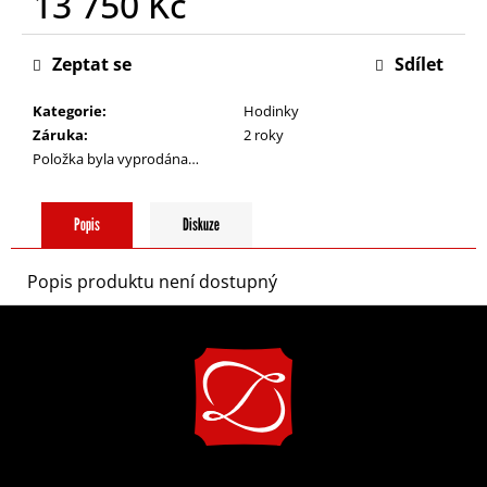
13 750 Kč
a
Měrná
cena:
j
Zeptat se
Sdílet
Kategorie
:
Hodinky
í
Záruka
:
2 roky
Položka byla vyprodána…
t
Popis
Diskuze
?
Popis produktu není dostupný
Z
á
HLEDAT
p